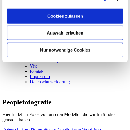
Cookies zulassen
Mia @ outdoor
Sazze im Homeshooting
Auswahl erlauben
Melli @ Studio
Petula @ Studio
Kamila
Nur notwendige Cookies
Sanctum @ H.J. Örtelt Workshop
Victoria @ Studio
Monika @ Studio
Vita
Kontakt
Impressum
Datenschutzerklärung
Peoplefotografie
Hier findet ihr Fotos von unseren Modellen die wir Im Studio
gemacht haben.
Datenschutzerklärung
Stolz präsentiert von WordPress