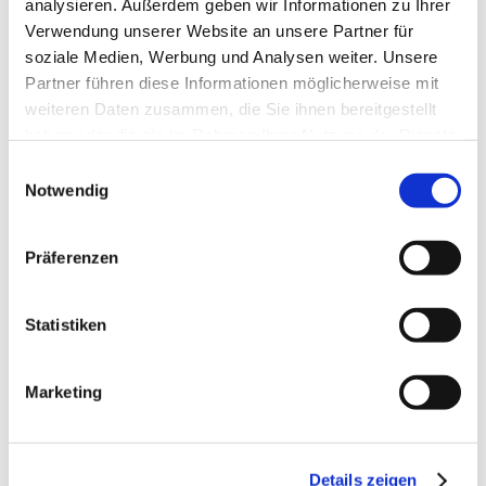
analysieren. Außerdem geben wir Informationen zu Ihrer
Menü
Verwendung unserer Website an unsere Partner für
Home
soziale Medien, Werbung und Analysen weiter. Unsere
Galerie
Partner führen diese Informationen möglicherweise mit
weiteren Daten zusammen, die Sie ihnen bereitgestellt
haben oder die sie im Rahmen Ihrer Nutzung der Dienste
gesammelt haben.
Einwilligungsauswahl
Notwendig
Experimente
Präferenzen
ZEN
Industrial
Natur
Statistiken
Stillleben
Waterkant
Lost Places
Peoplefotografie
Marketing
Details zeigen